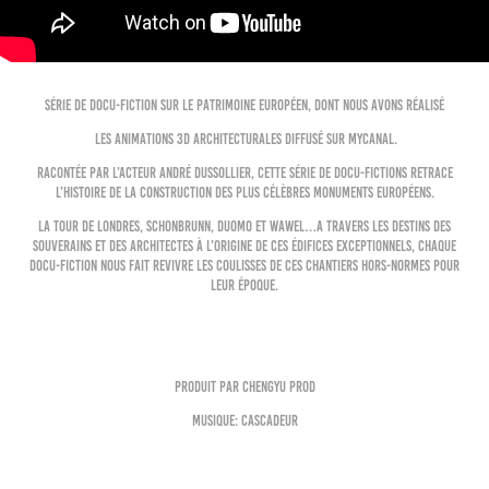
Série de docu-fiction sur le patrimoine Européen, dont nous avons réalisé
les ANIMATIONS 3D ARCHITECTURALES diffusé sur MyCanal.
Racontée par l’acteur André Dussollier, cette série de docu-fictions retrace
l’histoire de la construction des plus célèbres monuments européens.
La tour de Londres, Schonbrunn, Duomo et Wawel…A travers les destins des
souverains et des architectes à l’origine de ces édifices exceptionnels, chaque
docu-fiction nous fait revivre les coulisses de ces chantiers hors-normes pour
leur époque.
Produit par Chengyu Prod
Musique: Cascadeur